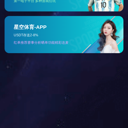
[2026-02-06]
广州推动减污降碳协同增效 绘就绿色低...
[2026-01-31]
深入生产一线 倾听企业呼声 着力破解...
[2026-01-14]
聚合力强帮扶 谋实策促发展 ——省住...
[2025-12-26]
400-698-2838
Copyright © 开云体育 版权所有