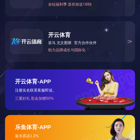
农村生活污水治理
污水治理案例
废气治理案例
无车车间案例
机电暖通工程
防白蚁、除甲醛