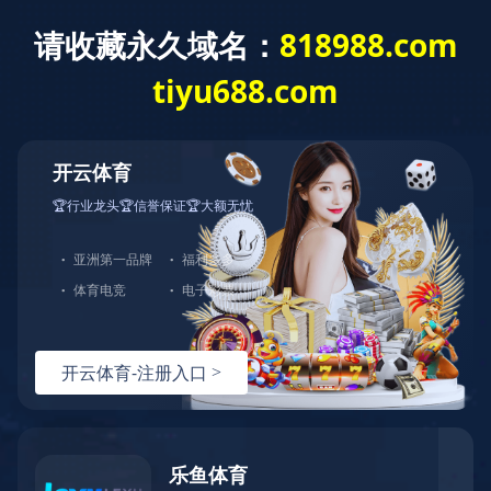
公司概况
Company
查看更多
开云体育
开云体育成立于2009年12月，位于广州市白云区嘉禾均