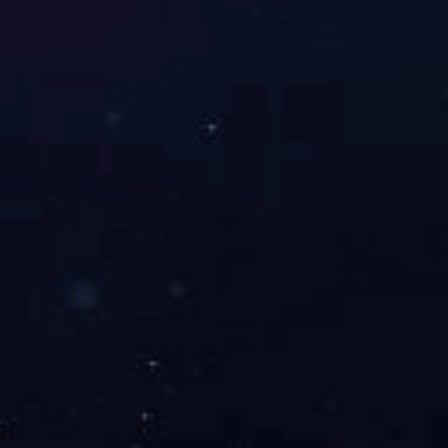
官方网站登录
入口
|
星空体
育在线官网
|
开云体育
|
华