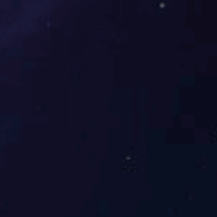
开云体育
|
开
云体育
|
开云
体育
|
米兰体
育
|
米兰体育
下载（中国）