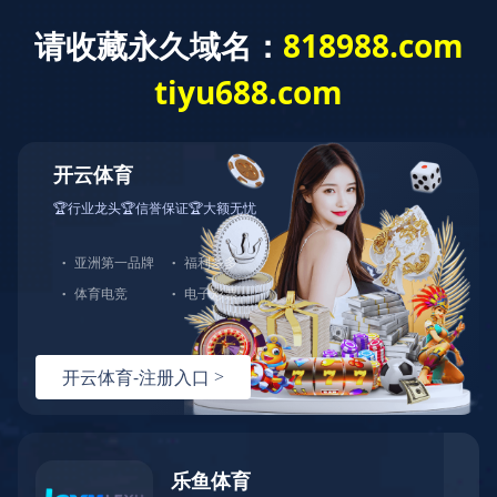
公司概况
Company
查看更多
开云体育
开云体育成立于2009年12月，位于广州市白云区嘉禾均