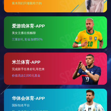
广东某企业地块土壤修...
市政工程
挥发性有机物（VOC...
新闻资讯
News
查看更多
老城市新活力！APEC广州之约，见...