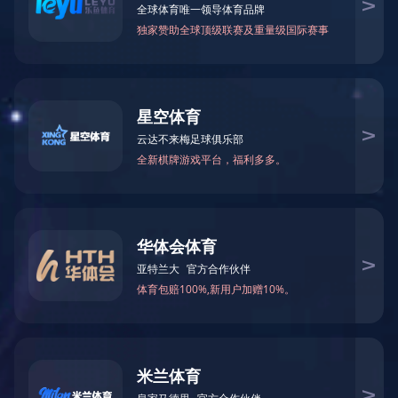
禾大道八一科技产业园2栋首层，是一家拥有先进技术和
工程经验的国家高新技术企业。专注于“环境治理”技术
的研发和实施的企业；是一家拥有先进技术和工程经验
的环保公司，主要从事环保咨询、环保手续、技术服
务、运营维护、在线监测、危废固废处理、环保管家等
全方位的环保服务；承接环保工程、市政工程、机电工
程，暖通工程，钢结构工程，生态修复工程；专业从事
污水处理、废气治理、通风除尘、噪声治理、除臭、甲
醛治理多年，拥有自己的设备生产工厂。