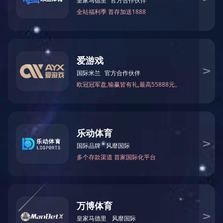
项目案例
Project
查看更多