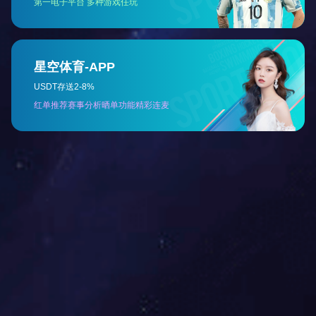
[2026-02-06]
广州推动减污降碳协同增效 绘就绿色低...
[2026-01-31]
深入生产一线 倾听企业呼声 着力破解...
[2026-01-14]
聚合力强帮扶 谋实策促发展 ——省住...
[2025-12-26]
400-698-2838
Copyright © 开云体育 版权所有