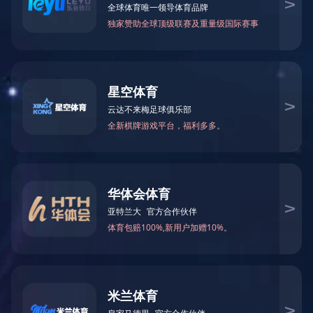
禾大道八一科技产业园2栋首层，是一家拥有先进技术和
工程经验的国家高新技术企业。专注于“环境治理”技术
的研发和实施的企业；是一家拥有先进技术和工程经验
的环保公司，主要从事环保咨询、环保手续、技术服
务、运营维护、在线监测、危废固废处理、环保管家等
全方位的环保服务；承接环保工程、市政工程、机电工
程，暖通工程，钢结构工程，生态修复工程；专业从事
污水处理、废气治理、通风除尘、噪声治理、除臭、甲
醛治理多年，拥有自己的设备生产工厂。