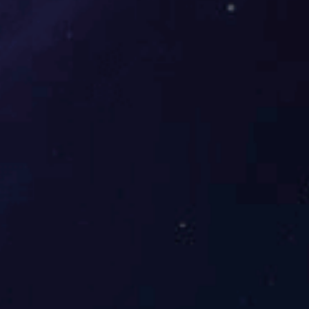
开云体育
|
开
云体育
|
开云
体育
|
米兰体
育
|
米兰体育
下载（中国）