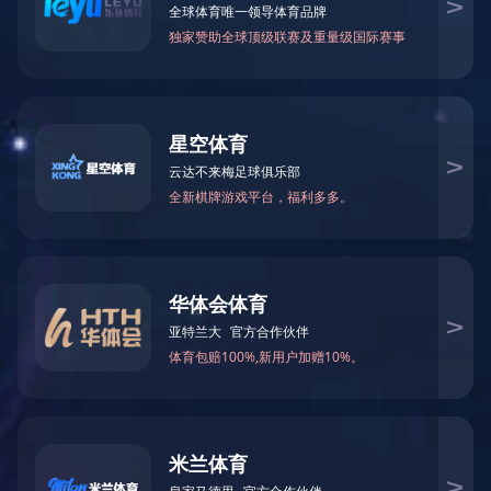
禾大道八一科技产业园2栋首层，是一家拥有先进技术和
工程经验的国家高新技术企业。专注于“环境治理”技术
的研发和实施的企业；是一家拥有先进技术和工程经验
的环保公司，主要从事环保咨询、环保手续、技术服
务、运营维护、在线监测、危废固废处理、环保管家等
全方位的环保服务；承接环保工程、市政工程、机电工
程，暖通工程，钢结构工程，生态修复工程；专业从事
污水处理、废气治理、通风除尘、噪声治理、除臭、甲
醛治理多年，拥有自己的设备生产工厂。