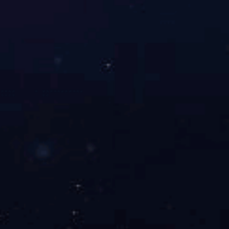
官方网站登录
入口
|
星空体
育在线官网
|
开云体育
|
华